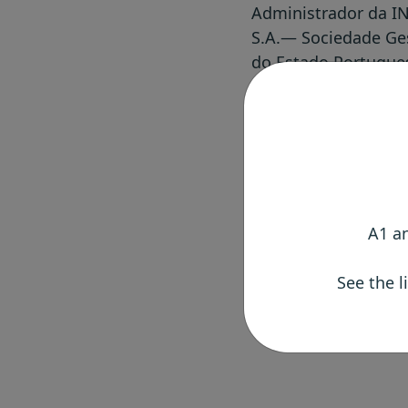
Administrador da IN
S.A.— Sociedade Ges
do Estado Portugue
De 2005 a 2009, foi 
para as areas de Ino
Financeiro as Empre
Acompanhamento do 
Operacionais Region
Principal na INTELI,
A1 an
Aprendizagem Organi
See the l
Possui um Mestrado 
Licenciatura em Eng