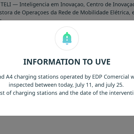
TELI — Inteligencia em Inovaçao, Centro de Inovaç
tora de Operaçoes da Rede de Mobilidade Elétrica,
s.
assessor do Secretario de Estado Adjunto, da Industr
vaçao, Politica Industrial, Politica de Clusters, Inst
sas e Politica Economica Externa. Foi ainda membr
Programa Operacional Fatores de Competitividade
INFORMATION TO UVE
ais do DREN. Anteriormente, foi Diretor de I&D e Ge
 desenvolvendo trabalho nas areas de Politica Industr
d A4 charging stations operated by EDP Comercial w
zacional e Políticas de Clusters.
inspected between today, July 11, and july 25.
ist of charging stations and the date of the interven
em Engenharia, Gestao de Tecnologia e Politicas d
enharia Duimica, ambos pelo IST — Instituto Superio