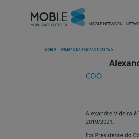
MOBI.E NETWORK
NETWO
02. Vogal - Alexandre Videira
MOBI.E › MEMBRO DA EQUIPA DE GESTÃO
Alexand
COO
Alexandre Videira é
2019/2021.
Foi Presidente do C