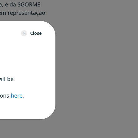
ao, e da SGORME,
 em representaçao
Close
ia e da Inovaçao
rumentos de Apoio
o da Comissao de
 e dos Programas
stor de Projeto
ial e de Inovaçao,
ill be
tions
here
.
e Inovaçao e uma
r Técnico da UTL.