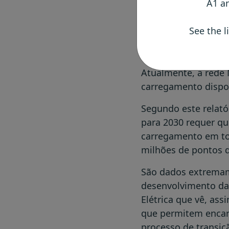
A1 an
este dado mais um f
mudar para esta for
See the l
cada vez mais a opç
utilizadores de veícu
Atualmente, a rede 
carregamento dispon
Segundo este relató
para 2030 requer que
carregamento em tod
milhões de pontos 
São dados extremam
desenvolvimento da 
Elétrica que vê, as
que permitem encara
processo de transiç