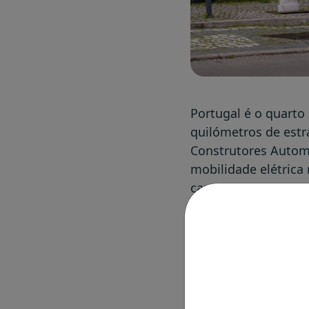
Portugal é o quart
quilómetros de estr
Construtores Automó
mobilidade elétrica 
carregamento por ca
As conclusões deste
desenvolvidas pelo 
mobilidade elétrica
particular.
A rede Mobi.E apare