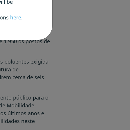
ill be
ão a pensar em
trica em Portugal é
tions
here
.
maior número de
e 1.950 os postos de
s poluentes exigida
utura de
rem cerca de seis
ento público para o
 de Mobilidade
nos últimos anos e
ilidades neste