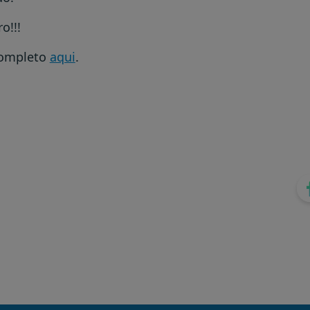
o!!!
completo
aqui
.