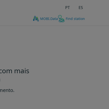
PT
ES
MOBI.Data
Find station
ostos de carregamento por 10
 com mais
a
amento.