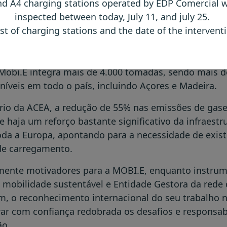
d A4 charging stations operated by EDP Comercial w
ator de ajuda à decisão para todos aqueles que est
inspected between today, July 11, and july 25.
ma mais sustentável de mobilidade. A mobilidade elé
ist of charging stations and the date of the interven
ão certa, conforme podem já confirmar o cada vez 
los elétricos.
Mobi.E integra mais de 4.000 tomadas, sendo mais d
íveis em todo o país, incluindo Açores e Madeira.
rio da ACEA, a redução de 55% nas emissões de gase
 haja um reforço bastante significativo da infraestr
a a Europa, apontando para a necessidade de existi
de carregamento.
ente motivadores para a MOBI.E, enquanto instrum
mobilidade sustentável e Entidade Gestora da rede
sim, o reconhecimento internacional do seu trabalho 
r com confiança redobrada os desafios e responsab
ão.