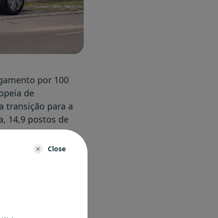
egamento por 100
opeia de
 transição para a
a, 14,9 postos de
Close
 têm vindo a ser
volvimento da
sso público em
eu, constituindo