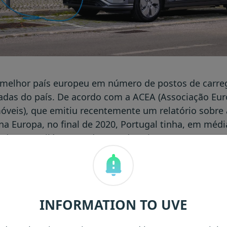
o melhor país europeu em número de postos de carr
adas do país. De acordo com a ACEA (Associação Eur
veis), que emitiu recentemente um relatório sobre a
na Europa, no final de 2020, Portugal tinha, em médi
da 100 quilómetros de estrada existentes.
 estudo evidenciam bem o sucesso das políticas que
Governo nos últimos anos, no que respeita ao desen
 em geral e à infraestrutura de carregamento de ace
INFORMATION TO UVE
ce, assim, em posição de destaque no ranking europ