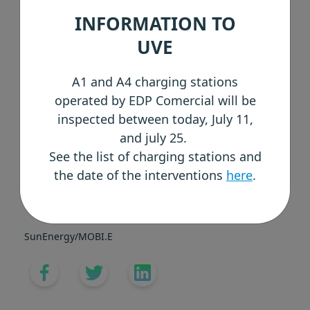
verba financiada pelo Fundo Ambiental,
INFORMATION TO
através do Programa de Estabilização
UVE
Económica e Social, aprovado pelo Governo.
Em funcionamento, estão já os
A1 and A4 charging stations
equipamentos de Beja, Castelo Branco e
operated by EDP Comercial will be
Portalegre, devendo ao longo das próximas
inspected between today, July 11,
semanas ir sendo gradualmente
and july 25.
disponibilizados os restantes
See the list of charging stations and
equipamentos.
the date of the interventions
here
.
SunEnergy/MOBI.E