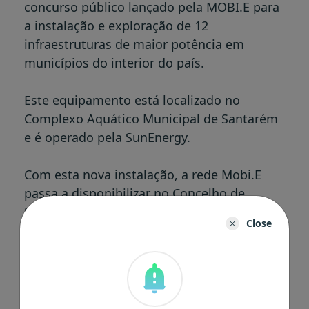
concurso público lançado pela MOBI.E para
a instalação e exploração de 12
infraestruturas de maior potência em
municípios do interior do país.
Este equipamento está localizado no
Complexo Aquático Municipal de Santarém
e é operado pela SunEnergy.
Com esta nova instalação, a rede Mobi.E
passa a disponibilizar no Concelho de
Santarém 18 postos de carregamento: 3
Close
ultrarrápidos, 5 rápidos, 3 semirrápidos e 7
normais.
Para a instalação dos 12 PCUR, a MOBI.E
prevê investir cerca de um milhão de euros,