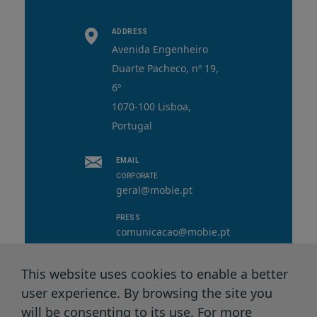
ADDRESS
Avenida Engenheiro
Duarte Pacheco, nº 19,
6º
1070-100 Lisboa,
Portugal
EMAIL
CORPORATE
geral@mobie.pt
PRESS
comunicacao@mobie.pt
This website uses cookies to enable a better
user experience. By browsing the site you
© 2026 MOBI.E. All rights reserved.
will be consenting to its use. For more