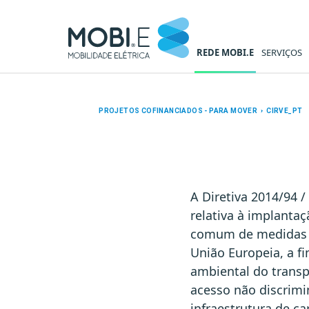
REDE MOBI.E
SERVIÇOS
CIRVE_PT - Mobi.e
PROJETOS COFINANCIADOS - PARA MOVER › CIRVE_PT
A Diretiva 2014/94 
relativa à implanta
comum de medidas pa
União Europeia, a f
ambiental do transp
acesso não discrimin
infraestrutura de c