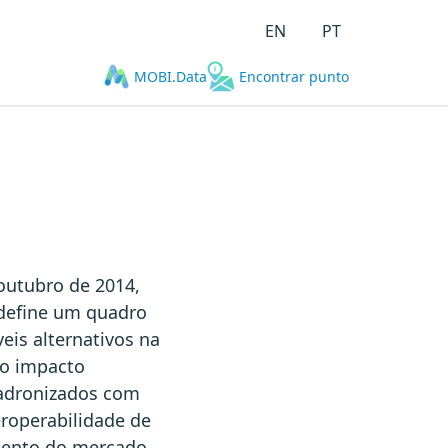
EN
PT
MOBI.Data
Encontrar punto
outubro de 2014,
, define um quadro
is alternativos na
 o impacto
padronizados com
teroperabilidade de
imento do mercado