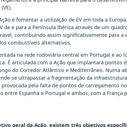
 (VE).
 Ação é fomentar a utilização de EV em toda a Europa
V de e para a Península Ibérica através de um quadro
rável, contribuindo assim significativamente para a 
s combustíveis alternativos.
ntada na rede rodoviária central em Portugal e ao 
ica. É articulada com a Ação que implantará pontos
ongo do Corredor Atlântico e Mediterrâneo. Numa 
tende-se ultrapassar a fragmentação da infraestrutu
os provocada pela falta de pontos de carregamento no
ão entre Espanha e Portugal e ambos, com a França p
tivo geral da Ação, existem três objetivos específi