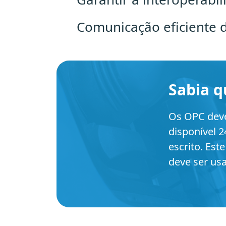
Comunicação eficiente 
Sabia q
Os OPC deve
disponível 2
escrito. Est
deve ser us