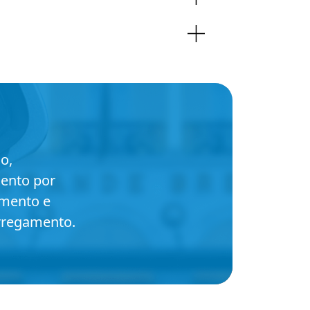
o,
mento por
amento e
rregamento.