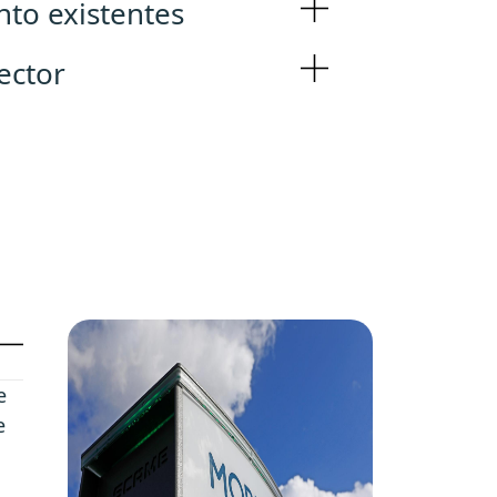
to existentes
ector
e
e